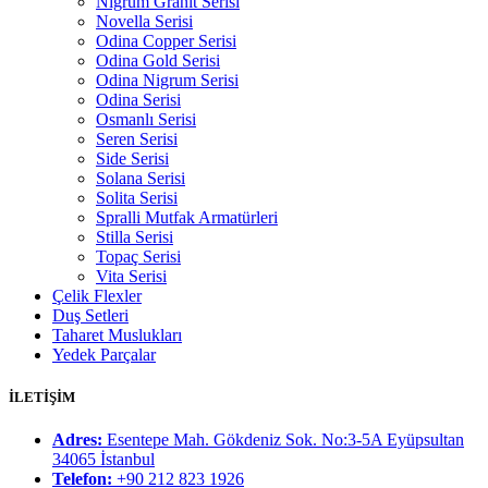
Nigrum Granit Serisi
Novella Serisi
Odina Copper Serisi
Odina Gold Serisi
Odina Nigrum Serisi
Odina Serisi
Osmanlı Serisi
Seren Serisi
Side Serisi
Solana Serisi
Solita Serisi
Spralli Mutfak Armatürleri
Stilla Serisi
Topaç Serisi
Vita Serisi
Çelik Flexler
Duş Setleri
Taharet Muslukları
Yedek Parçalar
İLETİŞİM
Adres:
Esentepe Mah. Gökdeniz Sok. No:3-5A Eyüpsultan
34065 İstanbul
Telefon:
+90 212 823 1926