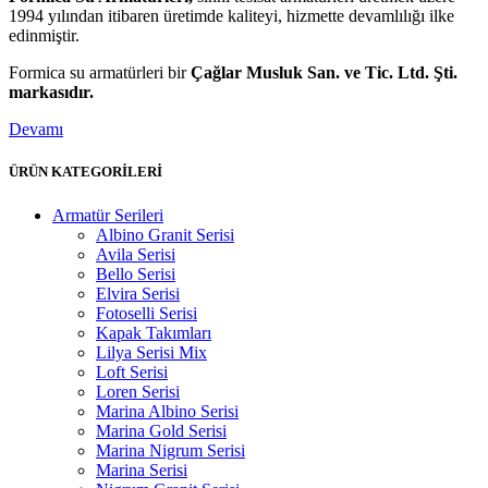
1994 yılından itibaren üretimde kaliteyi, hizmette devamlılığı ilke
edinmiştir.
Formica su armatürleri bir
Çağlar Musluk San. ve Tic. Ltd. Şti.
markasıdır.
Devamı
ÜRÜN KATEGORİLERİ
Armatür Serileri
Albino Granit Serisi
Avila Serisi
Bello Serisi
Elvira Serisi
Fotoselli Serisi
Kapak Takımları
Lilya Serisi Mix
Loft Serisi
Loren Serisi
Marina Albino Serisi
Marina Gold Serisi
Marina Nigrum Serisi
Marina Serisi