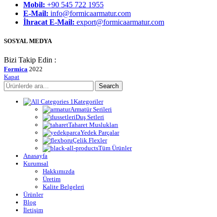
Mobil:
+90 545 722 1955
E-Mail:
info@formicaarmatur.com
İhracat E-Mail:
export@formicaarmatur.com
SOSYAL MEDYA
Bizi Takip Edin :
Formica
2022
Kapat
Search
Kategoriler
Armatür Serileri
Duş Setleri
Taharet Muslukları
Yedek Parçalar
Çelik Flexler
Tüm Ürünler
Anasayfa
Kurumsal
Hakkımızda
Üretim
Kalite Belgeleri
Ürünler
Blog
İletişim