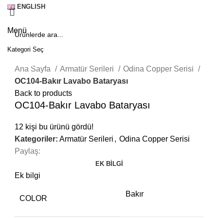
ENGLISH
Menü
Kategori Seç
Click to enlarge
SEARCH
Ana Sayfa
Armatür Serileri
Odina Copper Serisi
OC104-Bakır Lavabo Bataryası
Back to products
OC104-Bakır Lavabo Bataryası
12
kişi bu ürünü gördü!
Kategoriler:
Armatür Serileri
,
Odina Copper Serisi
Paylaş:
EK BILGI
Ek bilgi
Bakır
COLOR