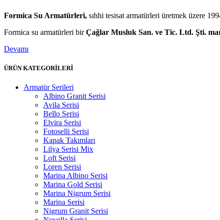
Formica Su Armatürleri,
sıhhi tesisat armatürleri üretmek üzere 1994
Formica su armatürleri bir
Çağlar Musluk San. ve Tic. Ltd. Şti. mar
Devamı
ÜRÜN KATEGORİLERİ
Armatür Serileri
Albino Granit Serisi
Avila Serisi
Bello Serisi
Elvira Serisi
Fotoselli Serisi
Kapak Takımları
Lilya Serisi Mix
Loft Serisi
Loren Serisi
Marina Albino Serisi
Marina Gold Serisi
Marina Nigrum Serisi
Marina Serisi
Nigrum Granit Serisi
Novella Serisi