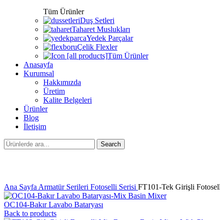
Tüm Ürünler
Duş Setleri
Taharet Muslukları
Yedek Parçalar
Çelik Flexler
Tüm Ürünler
Anasayfa
Kurumsal
Hakkımızda
Üretim
Kalite Belgeleri
Ürünler
Blog
İletişim
Search
Click to enlarge
Ana Sayfa
Armatür Serileri
Fotoselli Serisi
FT101-Tek Girişli Fotosel
OC104-Bakır Lavabo Bataryası
Back to products