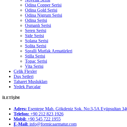
Odina Copper Serisi
Odina Gold Serisi
Odina Nigrum Serisi
Odina Serisi
Osmanlı Serisi
Seren Serisi
Side Serisi
Solana Serisi
Solita Serisi
Spralli Mutfak Armatürleri
Stilla Serisi
Topaç Serisi
Vita Serisi
Çelik Flexler
Duş Setleri
Taharet Muslukları
Yedek Parçalar
İLETİŞİM
Adres:
Esentepe Mah. Gökdeniz Sok. No:3-5A Eyüpsultan 340
Telefon:
+90 212 823 1926
Mobil:
+90 545 722 1955
E-Mail:
info@formicaarmatur.com