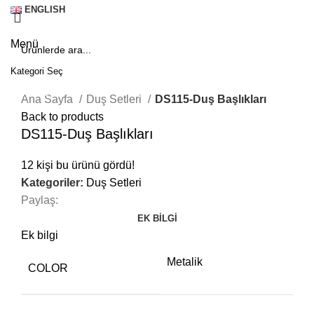
ENGLISH
Menü
Kategori Seç
Click to enlarge
SEARCH
Ana Sayfa
Duş Setleri
DS115-Duş Başlıkları
Back to products
DS115-Duş Başlıkları
12
kişi bu ürünü gördü!
Kategoriler:
Duş Setleri
Paylaş:
EK BILGI
Ek bilgi
Metalik
COLOR