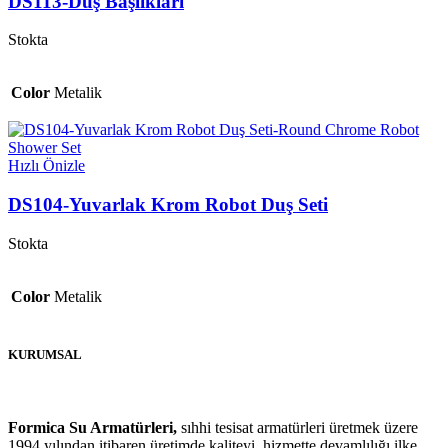
DS113-Duş Başlıkları
Stokta
Color
Metalik
Hızlı Önizle
DS104-Yuvarlak Krom Robot Duş Seti
Stokta
Color
Metalik
KURUMSAL
Formica Su Armatürleri,
sıhhi tesisat armatürleri üretmek üzere
1994 yılından itibaren üretimde kaliteyi, hizmette devamlılığı ilke