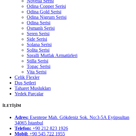
Novella Serisi
Odina Copper Serisi
Odina Gold Serisi
Odina Nigrum Serisi
Odina Serisi
Osmanlı Serisi
Seren Serisi
Side Serisi
Solana Serisi
Solita Serisi
Spralli Mutfak Armatürleri
Stilla Serisi
Topaç Serisi
Vita Serisi
Çelik Flexler
Duş Setleri
Taharet Muslukları
Yedek Parçalar
İLETİŞİM
Adres:
Esentepe Mah. Gökdeniz Sok. No:3-5A Eyüpsultan
34065 İstanbul
Telefon:
+90 212 823 1926
Mobil:
+90 545 722 1955