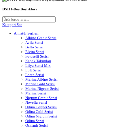
DS111-Duş Başlıkları
Kategori Seç
Armatür Serileri
Albino Granit Serisi
Avila Serisi
Bello Serisi
Elvira Serisi
Fotoselli Serisi
Kapak Takımları
Lilya Serisi Mix
Loft Serisi
Loren Serisi
Marina Albino Serisi
Marina Gold Serisi
Marina Nigrum Serisi
Marina Serisi
Nigrum Granit Serisi
Novella Serisi
Odina Copper Serisi
Odina Gold Serisi
Odina Nigrum Serisi
Odina Serisi
Osmanlı Serisi