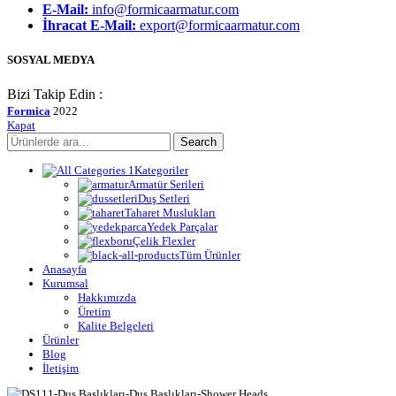
E-Mail:
info@formicaarmatur.com
İhracat E-Mail:
export@formicaarmatur.com
SOSYAL MEDYA
Bizi Takip Edin :
Formica
2022
Kapat
Search
Kategoriler
Armatür Serileri
Duş Setleri
Taharet Muslukları
Yedek Parçalar
Çelik Flexler
Tüm Ürünler
Anasayfa
Kurumsal
Hakkımızda
Üretim
Kalite Belgeleri
Ürünler
Blog
İletişim