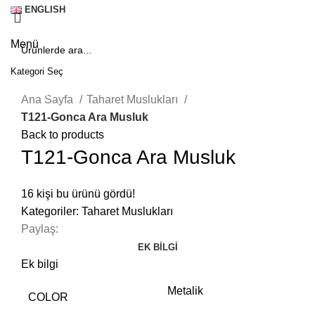
ENGLISH
Menü
Kategori Seç
Click to enlarge
SEARCH
Ana Sayfa
Taharet Muslukları
T121-Gonca Ara Musluk
Back to products
T121-Gonca Ara Musluk
16
kişi bu ürünü gördü!
Kategoriler:
Taharet Muslukları
Paylaş:
EK BILGI
Ek bilgi
Metalik
COLOR