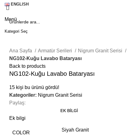
ENGLISH
Menü
Kategori Seç
SEARCH
Click to enlarge
Ana Sayfa
Armatür Serileri
Nigrum Granit Serisi
NG102-Kuğu Lavabo Bataryası
Back to products
NG102-Kuğu Lavabo Bataryası
15
kişi bu ürünü gördü!
Kategoriler:
Nigrum Granit Serisi
Paylaş:
EK BILGI
Ek bilgi
Siyah Granit
COLOR