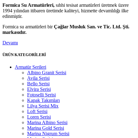
Formica Su Armatürleri,
sıhhi tesisat armatürleri üretmek üzere
1994 yılından itibaren üretimde kaliteyi, hizmette devamlılığı ilke
edinmiştir.
Formica su armatürleri bir
Çağlar Musluk San. ve Tic. Ltd. Şti.
markasıdır.
Devamı
ÜRÜN KATEGORİLERİ
Armatür Serileri
Albino Granit Serisi
Avila Serisi
Bello Serisi
Elvira Serisi
Fotoselli Serisi
Kapak Takımları
Lilya Serisi Mix
Loft Serisi
Loren Serisi
Marina Albino Serisi
Marina Gold Serisi
Marina Nigrum Serisi