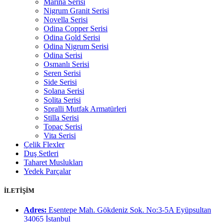
Marina Serisi
Nigrum Granit Serisi
Novella Serisi
Odina Copper Serisi
Odina Gold Serisi
Odina Nigrum Serisi
Odina Serisi
Osmanlı Serisi
Seren Serisi
Side Serisi
Solana Serisi
Solita Serisi
Spralli Mutfak Armatürleri
Stilla Serisi
Topaç Serisi
Vita Serisi
Çelik Flexler
Duş Setleri
Taharet Muslukları
Yedek Parçalar
İLETİŞİM
Adres:
Esentepe Mah. Gökdeniz Sok. No:3-5A Eyüpsultan
34065 İstanbul