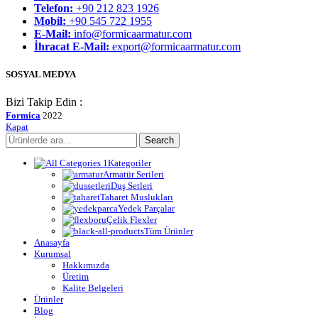
Telefon:
+90 212 823 1926
Mobil:
+90 545 722 1955
E-Mail:
info@formicaarmatur.com
İhracat E-Mail:
export@formicaarmatur.com
SOSYAL MEDYA
Bizi Takip Edin :
Formica
2022
Kapat
Search
Kategoriler
Armatür Serileri
Duş Setleri
Taharet Muslukları
Yedek Parçalar
Çelik Flexler
Tüm Ürünler
Anasayfa
Kurumsal
Hakkımızda
Üretim
Kalite Belgeleri
Ürünler
Blog