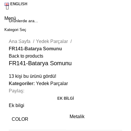
ENGLISH
Menü
Kategori Seç
Click to enlarge
SEARCH
Ana Sayfa
Yedek Parçalar
FR141-Batarya Somunu
Back to products
FR141-Batarya Somunu
13
kişi bu ürünü gördü!
Kategoriler:
Yedek Parçalar
Paylaş:
EK BILGI
Ek bilgi
Metalik
COLOR